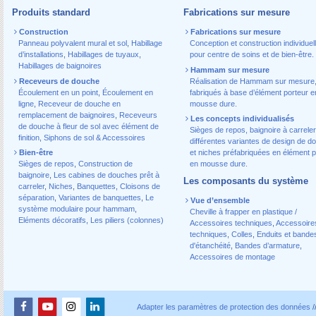
Produits standard
Fabrications sur mesure
Construction
Fabrications sur mesure
Panneau polyvalent mural et sol
,
Habillage
Conception et construction individuel
d’installations
,
Habillages de tuyaux
,
pour centre de soins et de bien-être.
Habillages de baignoires
Hammam sur mesure
Receveurs de douche
Réalisation de Hammam sur mesure
Écoulement en un point
,
Écoulement en
fabriqués à base d’élément porteur e
ligne
,
Receveur de douche en
mousse dure.
remplacement de baignoires
,
Receveurs
Les concepts individualisés
de douche à fleur de sol avec élément de
Sièges de repos, baignoire à carreler
finition
,
Siphons de sol & Accessoires
différentes variantes de design de d
Bien-être
et niches préfabriquées en élément p
Sièges de repos
,
Construction de
en mousse dure.
baignoire
,
Les cabines de douches prêt à
Les composants du système
carreler
,
Niches
,
Banquettes
,
Cloisons de
séparation
,
Variantes de banquettes
,
Le
Vue d’ensemble
système modulaire pour hammam
,
Cheville à frapper en plastique /
Eléments décoratifs
,
Les piliers (colonnes)
Accessoires techniques
,
Accessoire
techniques
,
Colles
,
Enduits et bande
d'étanchéité
,
Bandes d’armature
,
Accessoires de montage
Adapter les paramètres de protection des données
/