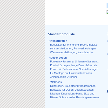
Standardprodukte
Konstruktion
Bauplatten für Wand und Boden
,
Installa­
tions­verkleidungen
,
Rohr­verkleidungen
,
Wannen­verkleidungen
,
Waschtische
Duschböden
Punktentwässerung
,
Linienentwässerung
,
Kombi-Lösungen
,
lange Duschböden als
Ersatz für Badewannen
,
Speziallösungen
für Montage auf Holzkonstruktionen
,
Ablauf­technik, Zubehör
Wellness
Ruheliegen
,
Bausätze für Badewannen
,
Bausätze für Dusch-Designvarianten
,
Nischen
,
Duschsitze/-bank
,
Sitze und
Bänke
,
Schmuckteile
,
Rundungselemente