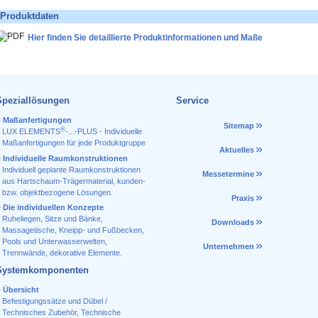
Produktdaten
Hier finden Sie detaillierte Produktinformationen und Maße
Speziallösungen
Service
Maßanfertigungen
Sitemap
®
LUX ELEMENTS
-...-PLUS - Individuelle
Maßanfertigungen für jede Produktgruppe
Aktuelles
Individuelle Raumkonstruktionen
Individuell geplante Raumkonstruktionen
Messetermine
aus Hartschaum-Trägermaterial, kunden-
bzw. objektbezogene Lösungen.
Praxis
Die individuellen Konzepte
Ruheliegen, Sitze und Bänke,
Downloads
Massagetische, Kneipp- und Fußbecken,
Pools und Unterwasserwelten,
Unternehmen
Trennwände, dekorative Elemente.
Systemkomponenten
Übersicht
Befestigungssätze und Dübel /
Technisches Zubehör
,
Technische