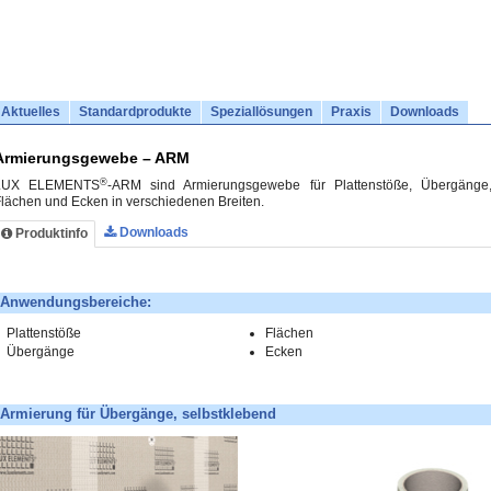
Aktuelles
Standardprodukte
Speziallösungen
Praxis
Downloads
Armierungsgewebe – ARM
®
LUX ELEMENTS
-ARM sind Armierungsgewebe für Plattenstöße, Übergänge
lächen und Ecken in verschiedenen Breiten.
Downloads
Produktinfo
Anwendungsbereiche:
Plattenstöße
Flächen
Übergänge
Ecken
Armierung für Übergänge, selbstklebend