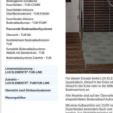
Bodengleiche extraflache
Duschböden - TUB-COMBI
Duschböden inklusive
Oberflächenelement - TUB-FINISH
Duschboden inklusive
Bodenablaufpumpe - TUB-PUMP
Passende Bodenablaufsysteme
Übersicht - TUB-BA
Kombinierbare Bodenablaufstutzen -
TUB
Komplette Bodenablaufsysteme:
Abläufe mit Standardrost - TUB
Bodenablaufsysteme Zubehör - TUB
Linienentwässerung –
®
LUX ELEMENTS
-TUB-LINE
Für diesen Einsatz bietet LUX 
Zubehör –
(quadratisch, Ablauf in der Ecke o
®
LUX ELEMENTS
- TUB/TUB-LINE
Ablauf in der Ecke oder in der Mit
Badewannen) an.
Übersicht nach Einbausituationen
Alle Modelle sind auf der Oberseit
Planungshilfen
eingedichteten Bodenablauf-Aufn
Mit einer Aufbauhöhe von 15/30 mm
Duschböden besonders flach und k
werden. Aus Stabilitätsgründen is