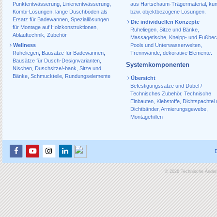
Punktentwässerung
,
Linienentwässerung
,
aus Hartschaum-Trägermaterial, ku
Kombi-Lösungen
,
lange Duschböden als
bzw. objektbezogene Lösungen.
Ersatz für Badewannen
,
Speziallösungen
Die individuellen Konzepte
für Montage auf Holzkonstruktionen
,
Ruheliegen, Sitze und Bänke,
Ablauf­technik, Zubehör
Massagetische, Kneipp- und Fußbec
Wellness
Pools und Unterwasserwelten,
Ruheliegen
,
Bausätze für Badewannen
,
Trennwände, dekorative Elemente.
Bausätze für Dusch-Designvarianten
,
Systemkomponenten
Nischen
,
Duschsitze/-bank
,
Sitze und
Bänke
,
Schmuckteile
,
Rundungselemente
Übersicht
Befestigungssätze und Dübel /
Technisches Zubehör
,
Technische
Einbauten
,
Klebstoffe
,
Dichtspachtel
Dichtbänder
,
Armierungsgewebe
,
Montagehilfen
© 2026 Technische Änderu