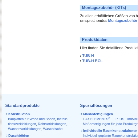
Montagezubehör (KITs)
Zu allen erhältlichen Größen von
entsprechendes
Montagezubehör
Produktdaten
Hier finden Sie detaillierte Produ
TUB-H
TUB-H BOL
Standardprodukte
Speziallösungen
Konstruktion
Maßanfertigungen
®
Bauplatten für Wand und Boden
,
Installa­
LUX ELEMENTS
-...-PLUS - Individu
tions­verkleidungen
,
Rohr­verkleidungen
,
Maßanfertigungen für jede Produktg
Wannen­verkleidungen
,
Waschtische
Individuelle Raumkonstruktionen
Duschböden
Individuell geplante Raumkonstrukti