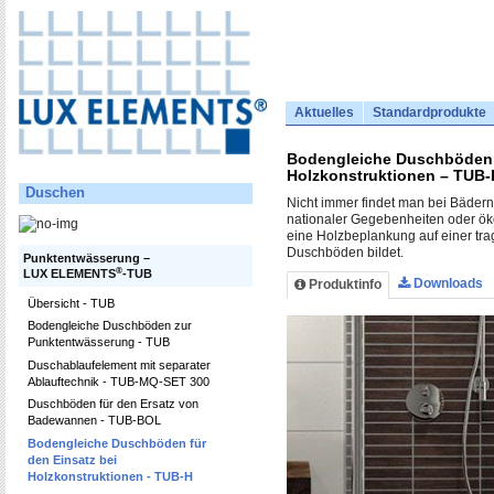
Aktuelles
Standardprodukte
Bodengleiche Duschböden f
Holzkonstruktionen – TUB-
Duschen
Nicht immer findet man bei Bäder
nationaler Gegebenheiten oder ö
eine Holzbeplankung auf einer tra
Duschböden bildet.
Punktentwässerung –
®
LUX ELEMENTS
-TUB
Downloads
Produktinfo
Übersicht - TUB
Bodengleiche Duschböden zur
Punktentwässerung - TUB
Duschablaufelement mit separater
Ablauftechnik - TUB-MQ-SET 300
Duschböden für den Ersatz von
Badewannen - TUB-BOL
Bodengleiche Duschböden für
den Einsatz bei
Holzkonstruktionen - TUB-H