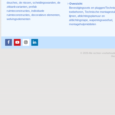
douches
,
de nissen
,
scheidingswanden
,
de
Overzicht
zitbankvarianten
,
prefab
Bevestigingssets en pluggen/Techni
ruimteconstructies
,
individuele
toebehoren
,
Technische montagestu
ruimteconstructies
,
decoratieve elementen
,
lijmen
,
afdichtingsplamuur en
welvingselementen
afdichtingstape
,
wapeningsweefsel
,
montagehulpmiddelen
© 2026 Alle rechten voorbehoud
Gea