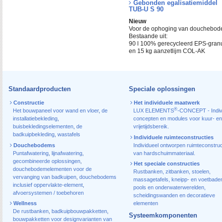
Gebonden egalisatiemiddel
TUB-U S 90
Nieuw
Voor de ophoging van douchebo
Bestaande uit:
90 l 100% gerecycleerd EPS-granu
en 15 kg aanzetlijm COL-AK
Standaardproducten
Speciale oplossingen
Constructie
Het individuele maatwerk
®
Het bouwpaneel voor wand en vloer
,
de
LUX ELEMENTS
-CONCEPT - Indiv
installatiebekleding
,
concepten en modules voor kuur- en
buisbekledingselementen
,
de
vrijetijdsbereik.
badkuipbekleding
,
wastafels
Individuele ruimteconstructies
Douchebodems
Individueel ontworpen ruimteconstruc
Puntafwatering
,
lijnafwatering
,
van hardschuimmateriaal.
gecombineerde oplossingen
,
Het speciale constructies
douchebodemelementen voor de
Rustbanken, zitbanken, stoelen,
vervanging van badkuipen
,
douchebodems
massagetafels, kneipp- en voetbade
inclusief oppervlakte-element
,
pools en onderwaterwerelden,
afvoersystemen / toebehoren
scheidingswanden en decoratieve
Wellness
elementen
De rustbanken
,
badkuipbouwpakketten
,
Systeemkomponenten
bouwpakketten voor designvarianten van