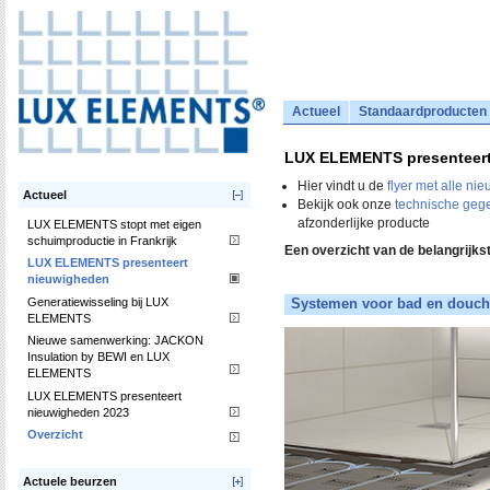
Actueel
Standaardproducten
LUX ELEMENTS presenteer
Hier vindt u de
flyer met alle ni
Actueel
Bekijk ook onze
technische geg
afzonderlijke producte
LUX ELEMENTS stopt met eigen
schuimproductie in Frankrijk
Een overzicht van de belangrijks
LUX ELEMENTS presenteert
nieuwigheden
Generatiewisseling bij LUX
Systemen voor bad en douc
ELEMENTS
Nieuwe samenwerking: JACKON
Insulation by BEWI en LUX
ELEMENTS
LUX ELEMENTS presenteert
nieuwigheden 2023
Overzicht
Actuele beurzen