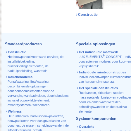
Constructie
Standaardproducten
Speciale oplossingen
Constructie
Het individuele maatwerk
®
Het bouwpaneel voor wand en vloer
,
de
LUX ELEMENTS
-CONCEPT - Indiv
installatiebekleding
,
concepten en modules voor kuur- en
buisbekledingselementen
,
de
vrijetijdsbereik.
badkuipbekleding
,
wastafels
Individuele ruimteconstructies
Douchebodems
Individueel ontworpen ruimteconstruc
Puntafwatering
,
lijnafwatering
,
van hardschuimmateriaal.
gecombineerde oplossingen
,
Het speciale constructies
douchebodemelementen voor de
Rustbanken, zitbanken, stoelen,
vervanging van badkuipen
,
douchebodems
massagetafels, kneipp- en voetbade
inclusief oppervlakte-element
,
pools en onderwaterwerelden,
afvoersystemen / toebehoren
scheidingswanden en decoratieve
Wellness
elementen
De rustbanken
,
badkuipbouwpakketten
,
Systeemkomponenten
bouwpakketten voor designvarianten van
douches
,
de nissen
,
scheidingswanden
,
de
Overzicht
zitbankvarianten
,
prefab