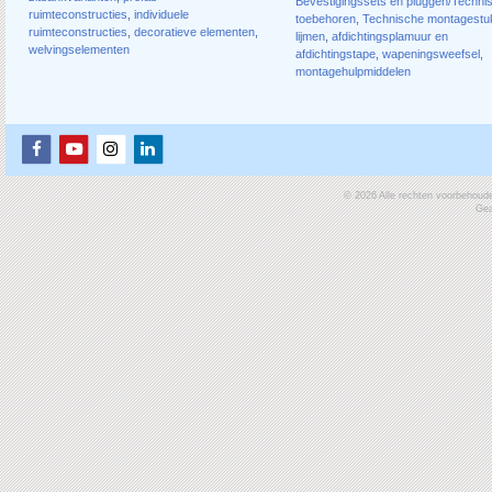
Bevestigingssets en pluggen/Techni
ruimteconstructies
,
individuele
toebehoren
,
Technische montagestu
ruimteconstructies
,
decoratieve elementen
,
lijmen
,
afdichtingsplamuur en
welvingselementen
afdichtingstape
,
wapeningsweefsel
,
montagehulpmiddelen
© 2026 Alle rechten voorbehoud
Gea