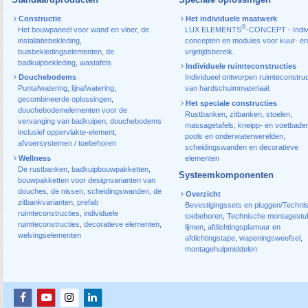
Constructie
Het individuele maatwerk
®
Het bouwpaneel voor wand en vloer
,
de
LUX ELEMENTS
-CONCEPT - Indiv
installatiebekleding
,
concepten en modules voor kuur- en
buisbekledingselementen
,
de
vrijetijdsbereik.
badkuipbekleding
,
wastafels
Individuele ruimteconstructies
Douchebodems
Individueel ontworpen ruimteconstruc
Puntafwatering
,
lijnafwatering
,
van hardschuimmateriaal.
gecombineerde oplossingen
,
Het speciale constructies
douchebodemelementen voor de
Rustbanken, zitbanken, stoelen,
vervanging van badkuipen
,
douchebodems
massagetafels, kneipp- en voetbade
inclusief oppervlakte-element
,
pools en onderwaterwerelden,
afvoersystemen / toebehoren
scheidingswanden en decoratieve
Wellness
elementen
De rustbanken
,
badkuipbouwpakketten
,
Systeemkomponenten
bouwpakketten voor designvarianten van
douches
,
de nissen
,
scheidingswanden
,
de
Overzicht
zitbankvarianten
,
prefab
Bevestigingssets en pluggen/Techni
ruimteconstructies
,
individuele
toebehoren
,
Technische montagestu
ruimteconstructies
,
decoratieve elementen
,
lijmen
,
afdichtingsplamuur en
welvingselementen
afdichtingstape
,
wapeningsweefsel
,
montagehulpmiddelen