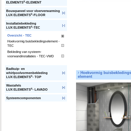
®
ELEMENTS
-ELEMENT
Bouwpaneel voor vloerverwarming
®
LUX ELEMENTS
-FLOOR
Installatiebekleding
®
LUX ELEMENTS
-TEC
Overzicht - TEC
Hoekvormig buisbekledingselement -
TEC
Bekleding van systeem-
voorwandinstallaties - TEC-VWD
Badkuip- en
Hoekvormig buis­bekledings
whirlpoolvormenbekleding
element
®
LUX ELEMENTS
- TOP
Wastafels
®
LUX ELEMENTS
- LAVADO
Systeemcomponenten