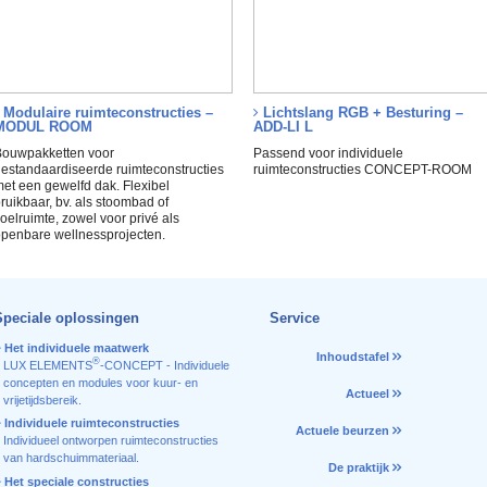
Modulaire ruimteconstructies –
Lichtslang RGB + Besturing –
MODUL ROOM
ADD-LI L
ouwpakketten voor
Passend voor individuele
estandaardiseerde ruimteconstructies
ruimteconstructies CONCEPT-ROOM
et een gewelfd dak. Flexibel
ruikbaar, bv. als stoombad of
oelruimte, zowel voor privé als
penbare wellnessprojecten.
Speciale oplossingen
Service
Het individuele maatwerk
Inhoudstafel
®
LUX ELEMENTS
-CONCEPT - Individuele
concepten en modules voor kuur- en
Actueel
vrijetijdsbereik.
Individuele ruimteconstructies
Actuele beurzen
Individueel ontworpen ruimteconstructies
van hardschuimmateriaal.
De praktijk
Het speciale constructies