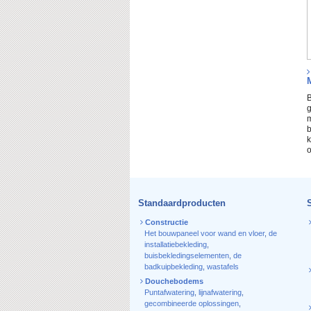
B
g
m
b
k
o
Standaardproducten
Constructie
Het bouwpaneel voor wand en vloer
,
de
installatiebekleding
,
buisbekledingselementen
,
de
badkuipbekleding
,
wastafels
Douchebodems
Puntafwatering
,
lijnafwatering
,
gecombineerde oplossingen
,