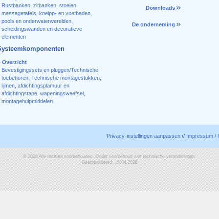
Rustbanken, zitbanken, stoelen,
Downloads
massagetafels, kneipp- en voetbaden,
pools en onderwaterwerelden,
De onderneming
scheidingswanden en decoratieve
elementen
Systeemkomponenten
Overzicht
Bevestigingssets en pluggen/Technische
toebehoren
,
Technische montagestukken
,
lijmen
,
afdichtingsplamuur en
afdichtingstape
,
wapeningsweefsel
,
montagehulpmiddelen
Privacy-instellingen aanpassen
//
Impressum / 
© 2026 Alle rechten voorbehouden. Onder voorbehoud van technische veranderingen.
Geactualiseerd: 15.04.2026