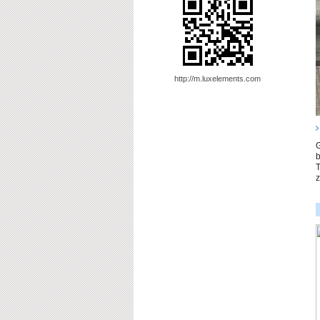
http://m.luxelements.com
G
b
T
z