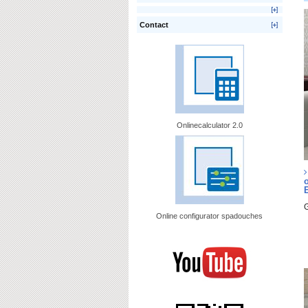
Contact
Onlinecalculator 2.0
G
Online configurator spadouches