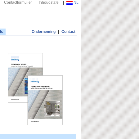
Contactformulier
|
Inhoudstafel
|
NL
ds
Onderneming
|
Contact