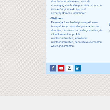
douchebodemelementen voor de
vervanging van badkuipen
,
douchebodems
inclusief oppervlakte-element
,
afvoersystemen / toebehoren
Wellness
De rustbanken
,
badkuipbouwpakketten
,
bouwpakketten voor designvarianten van
douches
,
de nissen
,
scheidingswanden
,
de
zitbankvarianten
,
prefab
ruimteconstructies
,
individuele
ruimteconstructies
,
decoratieve elementen
,
welvingselementen