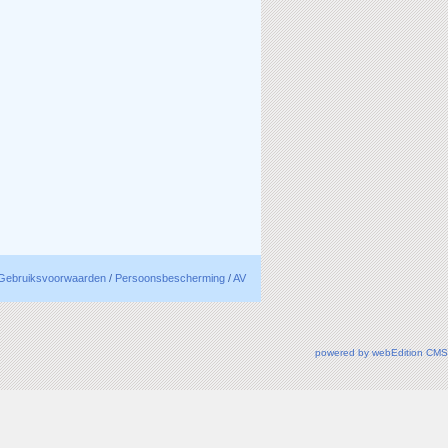
Gebruiksvoorwaarden
/
Persoonsbescherming
/
AV
powered by webEdition CMS