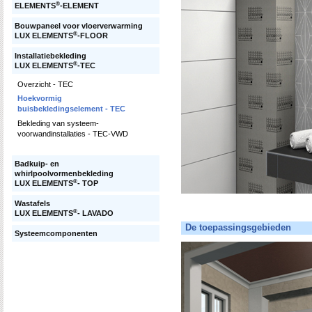
®
ELEMENTS
-ELEMENT
Bouwpaneel voor vloerverwarming
®
LUX ELEMENTS
-FLOOR
Installatiebekleding
®
LUX ELEMENTS
-TEC
Overzicht - TEC
Hoekvormig
buisbekledingselement - TEC
Bekleding van systeem-
voorwandinstallaties - TEC-VWD
Badkuip- en
whirlpoolvormenbekleding
®
LUX ELEMENTS
- TOP
Wastafels
®
LUX ELEMENTS
- LAVADO
De toepassingsgebieden
Systeemcomponenten