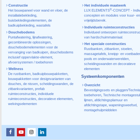
Constructie
Het individuele maatwerk
®
Het bouwpaneel voor wand en vloer
,
de
LUX ELEMENTS
-CONCEPT - Indiv
installatiebekleding
,
concepten en modules voor kuur- en
buisbekledingselementen
,
de
vrijetijdsbereik.
badkuipbekleding
,
wastafels
Individuele ruimteconstructies
Douchebodems
Individueel ontworpen ruimteconstruc
Puntafwatering
,
lijnafwatering
,
van hardschuimmateriaal.
gecombineerde oplossingen
,
Het speciale constructies
douchebodemelementen voor de
Rustbanken, zitbanken, stoelen,
vervanging van badkuipen
,
douchebodems
massagetafels, kneipp- en voetbade
inclusief oppervlakte-element
,
pools en onderwaterwerelden,
afvoersystemen / toebehoren
scheidingswanden en decoratieve
Wellness
elementen
De rustbanken
,
badkuipbouwpakketten
,
Systeemkomponenten
bouwpakketten voor designvarianten van
douches
,
de nissen
,
scheidingswanden
,
de
Overzicht
zitbankvarianten
,
prefab
Bevestigingssets en pluggen/Techni
ruimteconstructies
,
individuele
toebehoren
,
Technische montagestu
ruimteconstructies
,
decoratieve elementen
,
lijmen
,
afdichtingsplamuur en
welvingselementen
afdichtingstape
,
wapeningsweefsel
,
montagehulpmiddelen