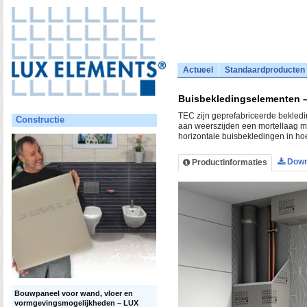
Actueel
Standaardproducten
Buisbekledingselementen 
TEC zijn geprefabriceerde bekled
Constructie
aan weerszijden een mortellaag me
horizontale buisbekledingen in hoe
Down
Productinformaties
Bouwpaneel voor wand, vloer en
vormgevingsmogelijkheden – LUX