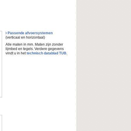
Passende afvoersystemen
(verticaal en horizontaal)
Alle maten in mm. Maten zijn zonder
lijmbed en tegels. Verdere gegevens
vindt u in het
technisch datablad TUB
.