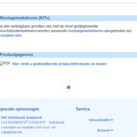
Montagetoebehoren (KITs)
ij alle verkrijgbare groottes van met de vloer gelijkgewerkte
Douchebodemelement worden passende
montagetoebehoren
aangeboden als
omplete kits
.
Productgegevens
Hier vindt u gedetailleerde productinformatie en maten
Speciale oplossingen
Service
Het individuele maatwerk
Inhoudstafel
®
LUX ELEMENTS
-CONCEPT - Individuele
concepten en modules voor kuur- en
Actueel
vrijetijdsbereik.