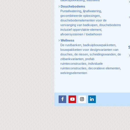
Douchebodems
Puntafwatering
,
lijnafwatering
,
gecombineerde oplossingen
,
douchebodemelementen voor de
vervanging van badkuipen
,
douchebodems
inclusief oppervlakte-element
,
afvoersystemen / toebehoren
Wellness
De rustbanken
,
badkuipbouwpakketten
,
bouwpakketten voor designvarianten van
douches
,
de nissen
,
scheidingswanden
,
de
zitbankvarianten
,
prefab
ruimteconstructies
,
individuele
ruimteconstructies
,
decoratieve elementen
,
welvingselementen