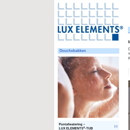
D
Douchebakken
v
p
Puntafwatering –
®
LUX ELEMENTS
-TUB