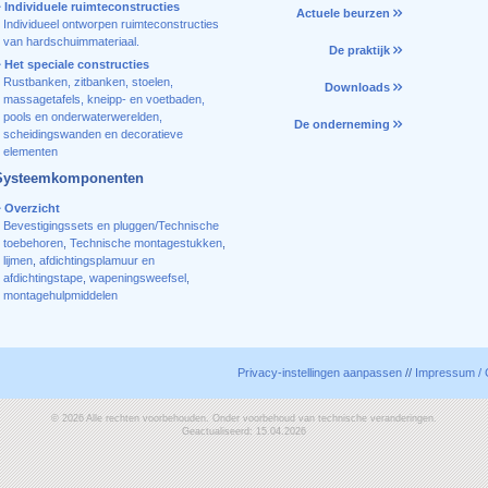
Individuele ruimteconstructies
Actuele beurzen
Individueel ontworpen ruimteconstructies
van hardschuimmateriaal.
De praktijk
Het speciale constructies
Rustbanken, zitbanken, stoelen,
Downloads
massagetafels, kneipp- en voetbaden,
pools en onderwaterwerelden,
De onderneming
scheidingswanden en decoratieve
elementen
Systeemkomponenten
Overzicht
Bevestigingssets en pluggen/Technische
toebehoren
,
Technische montagestukken
,
lijmen
,
afdichtingsplamuur en
afdichtingstape
,
wapeningsweefsel
,
montagehulpmiddelen
Privacy-instellingen aanpassen
//
Impressum / 
© 2026 Alle rechten voorbehouden. Onder voorbehoud van technische veranderingen.
Geactualiseerd: 15.04.2026