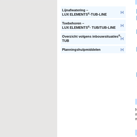
Lijnafwatering –
®
LUX ELEMENTS
-TUB-LINE
Toebehoren –
®
LUX ELEMENTS
- TUB/TUB-LINE
®
Overzicht volgens inbouwsituaties
-
TUB
Planningshulpmiddelen
N
m
m