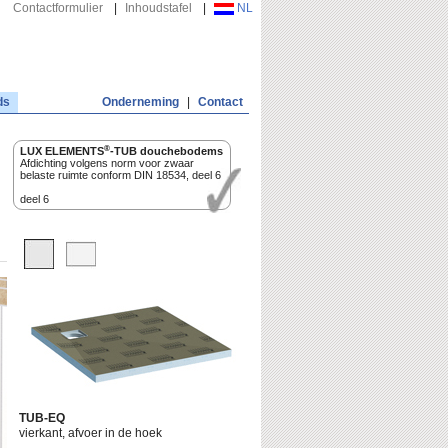
Contactformulier
|
Inhoudstafel
|
NL
ds
Onderneming
|
Contact
®
LUX ELEMENTS
-TUB douchebodems
Afdichting volgens norm voor zwaar
belaste ruimte conform DIN 18534, deel 6
deel 6
TUB-EQ
vierkant, afvoer in de hoek