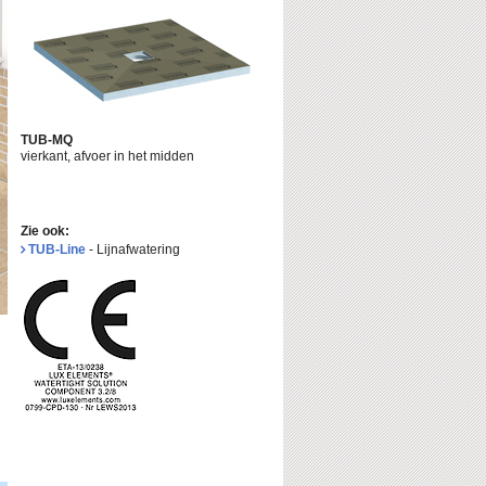
TUB-MQ
vierkant, afvoer in het midden
Zie ook:
TUB-Line
- Lijnafwatering