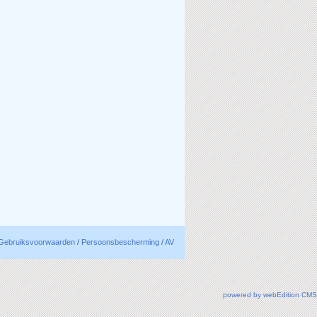
Gebruiksvoorwaarden
/
Persoonsbescherming
/
AV
powered by webEdition CMS