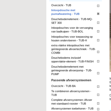
Overzicht - TUB
Inloopdouche met
puntafwatering - TUB
Douchebodemelement - TUB-MQ-
SET 300
Inloopdouches voor de vervanging
van badkuipen - TUB-BOL
Inloopdouches voor toepassing op
houten ondervloeren - TUB-H
extra vlakke inloopdouches met
geïntegreerde afvoertechniek - TUB-
COMBI
Douchebodems inclusief
oppervlakte-element - TUB-FINISH
Douchebodemelement met
geïntegreerde afvoerpomp - TUB-
PUMP
I
Passende afvoersysteemen
E
b
Overzicht - TUB-BA
b
Te combineren afvoersystemen -
TUB
D
b
Complete afvoersystemen: Afvoer
met standaard rooster - TUB
Afvoersystemen toebehoren - TUB