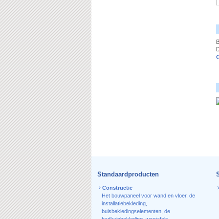
B
c
Standaardproducten
Constructie
Het bouwpaneel voor wand en vloer
,
de
installatiebekleding
,
buisbekledingselementen
,
de
badkuipbekleding
,
wastafels