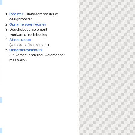
Rooster
– standaardrooster of
designrooster
Opname voor rooster
Douchebodemelement
vierkant of rechthoekig
Afvoersteun
(verticaal of horizontaal)
Onderbouwelement
(universeel onderbouwelement of
maatwerk)